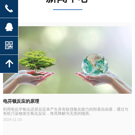
끅
뀩
낃
녕
电芬顿反应的原理
利用电化学氧化还原反应来产生具有较强氧化能力的羟基自由基，通过与
有机污染物发生氧化反应，将其降解为无害的物质。
2024-11-20