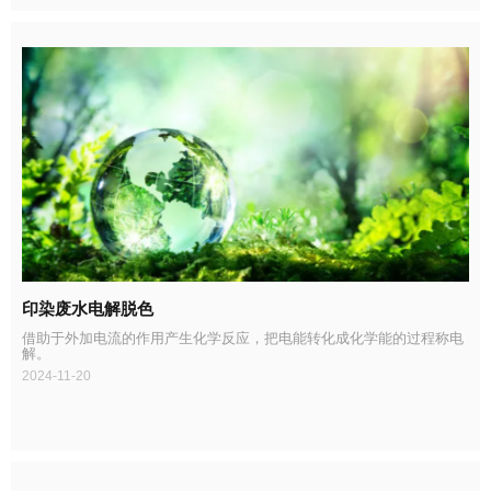
印染废水电解脱色
借助于外加电流的作用产生化学反应，把电能转化成化学能的过程称电
解。
2024-11-20
循环水处理的矛盾与对策
冶金选矿废水如何完成氨氮达标最后一步？
一体化相较于传统土建池的优势
BIS好氧反应器具有哪些优势？
厌氧反应器如此丰富，究竟怎么选择？
电子行业污水处理难题“重金属”到底有何解法？
氧化型脱色剂
UASB反应器的工作原理
UASB的启动
蓄热式焚烧炉（RTO）主要结构组成
蓄热式焚烧炉（RTO）技术特点
蓄热式焚烧炉（RTO）的原理
2025-09-17
2025-08-08
2025-07-21
2025-07-15
2025-07-01
2025-06-25
2025-04-28
2025-04-28
2025-04-28
2025-04-27
2025-04-27
2025-04-27
催化燃烧法
2025-06-19