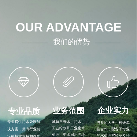
OUR ADVANTAGE
我们的优势
ꀧ
ꁐ
ꁨ
企业实力
业务范围
专业品质
专业提供污水处理解
城镇自来水、污水、
与多所大学、科研单
工业给水和工业废水
决方案，拥有行业前
位合作，配备了专业
处理、中水回用等环
的水处理实验室及科
沿的技术支持和多年